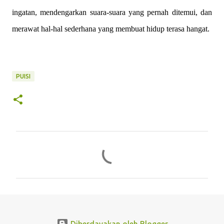
ingatan, mendengarkan suara-suara yang pernah ditemui, dan
merawat hal-hal sederhana yang membuat hidup terasa hangat.
PUISI
K
o
m
e
n
t