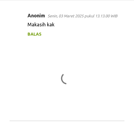
Anonim
Senin, 03 Maret 2025 pukul 13.13.00 WIB
K
Makasih kak
o
BALAS
m
e
n
t
a
r
P