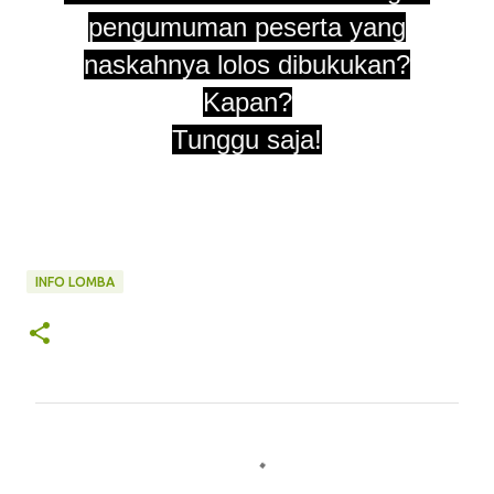
pengumuman peserta yang
naskahnya lolos dibukukan?
Kapan?
Tunggu saja!
INFO LOMBA
K
o