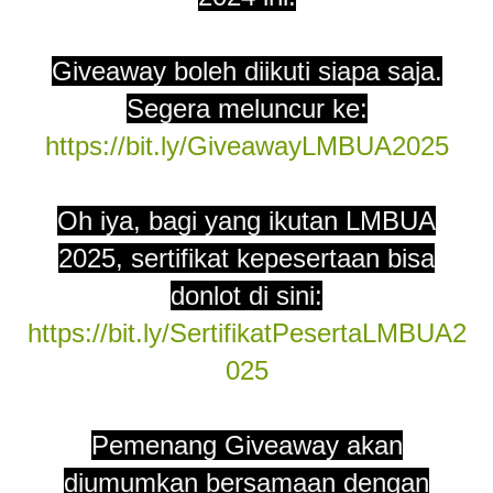
Giveaway boleh diikuti siapa saja.
Segera meluncur ke:
https://bit.ly/GiveawayLMBUA2025
Oh iya, bagi yang ikutan LMBUA
2025, sertifikat kepesertaan bisa
donlot di sini:
https://bit.ly/SertifikatPesertaLMBUA2
025
Pemenang Giveaway akan
diumumkan bersamaan dengan