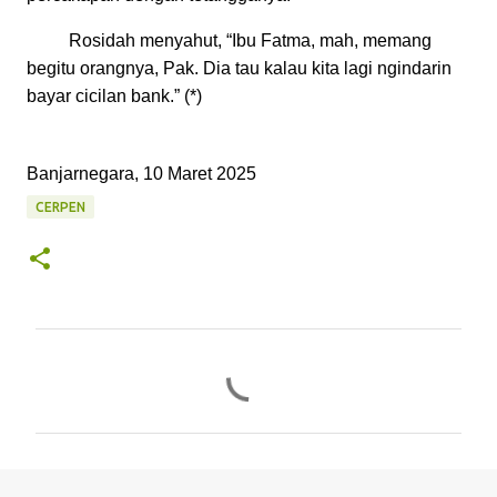
Rosidah menyahut, “Ibu Fatma, mah, memang
begitu orangnya, Pak. Dia tau kalau kita lagi ngindarin
bayar cicilan bank.” (*)
Banjarnegara, 10 Maret 2025
CERPEN
K
o
m
e
n