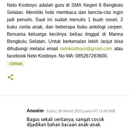
Neto Kosboyo adalah guru di SMA Negeri 6 Bengkulu
Selatan. Memiliki hobi membaca dan bercita-cita ingin
jadi penulis. Saat ini sudah menulis 1 buah novel, 2
buku cerita anak, dan beberapa buku antologi cerpen.
Bersama keluarga kecilnya beliau tinggal di Manna
Bengkulu Selatan. Untuk berkenalan lebih lanjut bisa
dihubungi melalui email
netokosboyo@gmail.com
atau
facebook Neto Kosboyo. No WA: 085267263600.
CERNAK
Anonim
Sabtu, 08 Maret 2025 pukul 07.15.00 WIB
K
Bagus sekali ceritanya, sangat cocok
o
dijadikan bahan bacaan anak-anak.