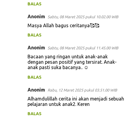
m
BALAS
e
Anonim
n
Sabtu, 08 Maret 2025 pukul 10.02.00 WIB
t
Masya Allah bagus ceritanya🥰🥰
a
BALAS
r
Anonim
Sabtu, 08 Maret 2025 pukul 11.45.00 WIB
Bacaan yang ringan untuk anak-anak
dengan pesan positif yang tersirat. Anak-
anak pasti suka bacanya.. ☺
BALAS
Anonim
Rabu, 12 Maret 2025 pukul 03.51.00 WIB
Alhamdulillah cerita ini akan menjadi sebuah
pelajaran untuk anak2. Keren
BALAS