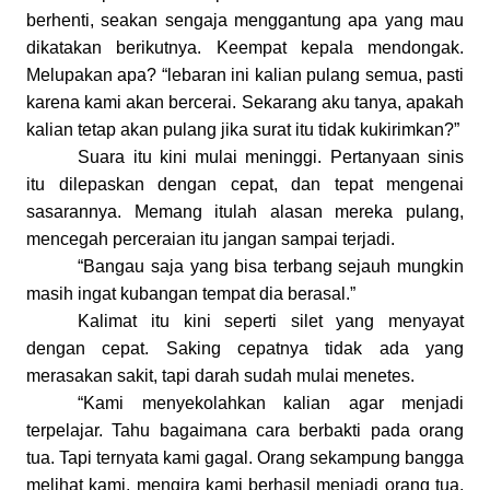
berhenti, seakan sengaja menggantung apa yang mau
dikatakan berikutnya. Keempat kepala mendongak.
Melupakan apa? “
l
ebaran ini kalian pulang semua, pasti
karena kami akan bercerai. Sekarang aku tanya, apakah
kalian tetap akan pulang jika surat itu tidak kukirimkan?”
Suara itu kini mulai meninggi. Pertanyaan sinis
itu dilepaskan dengan cepat, dan tepat mengenai
sasarannya. Memang itulah alasan mereka pulang,
mencegah perceraian itu
jangan sampai
terjadi.
“Bangau saja yang bisa terbang
se
jauh
mungkin
masih ingat kubangan tempat dia berasal.”
Kalimat itu kini seperti silet yang menyayat
dengan cepat. Saking cepatnya tidak ada yang
merasakan sakit, tapi darah sudah mulai menetes.
“Kami menyekolahkan kalian agar menjadi
terpelajar. Tahu bagaimana cara berbakti pada orang
tua. Tapi ternyata kami gagal. Orang sekampung bangga
melihat kami, mengira kami berhasil menjadi orang tua,