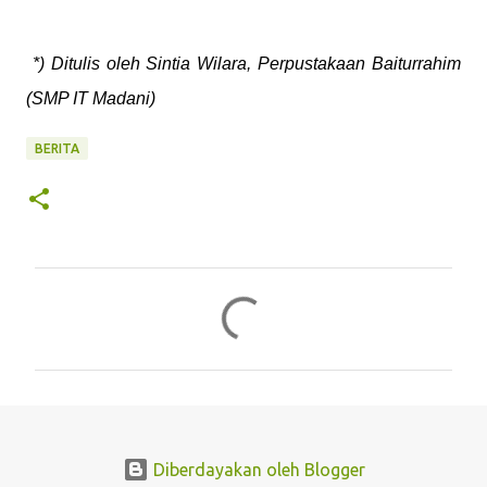
*) Ditulis oleh Sintia Wilara, Perpustakaan Baiturrahim
(SMP IT Madani)
BERITA
K
o
m
e
n
t
Diberdayakan oleh Blogger
a