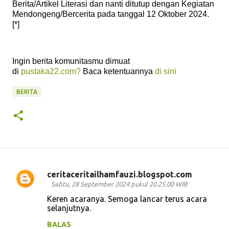
Berita/Artikel Literasi dan nanti ditutup dengan Kegiatan
Mendongeng/Bercerita pada tanggal 12 Oktober 2024.
[*]
Ingin berita komunitasmu dimuat
di
pustaka22.com?
Baca ketentuannya
di sini
BERITA
ceritaceritailhamfauzi.blogspot.com
K
Sabtu, 28 September 2024 pukul 20.25.00 WIB
o
Keren acaranya. Semoga lancar terus acara
selanjutnya.
m
e
BALAS