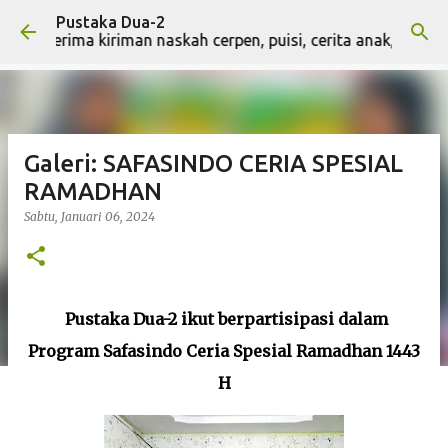
Pustaka Dua-2
Langsung ke konten utama
enerima kiriman naskah cerpen, puisi, cerita anak, artikel, d
Galeri: SAFASINDO CERIA SPESIAL
RAMADHAN
Sabtu, Januari 06, 2024
Pustaka Dua-2 ikut berpartisipasi dalam
Program Safasindo Ceria Spesial Ramadhan 1443
H